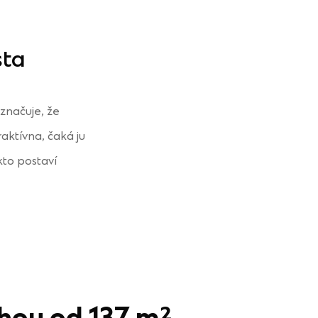
sta
značuje, že
aktívna, čaká ju
kto postaví