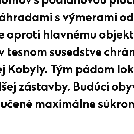
omov s podlahovou ploc
záhradami s výmerami od
e oproti hlavnému objekt
v tesnom susedstve chrá
ej Kobyly. Tým pádom loka
šej zástavby. Budúci oby
ručené maximálne súkrom