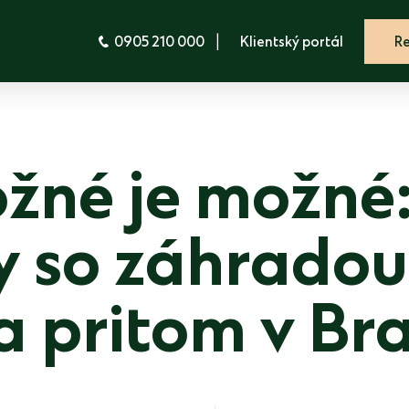
|
0905 210 000
Klientský portál
Re
né je možné
 so záhradou
a pritom v Bra