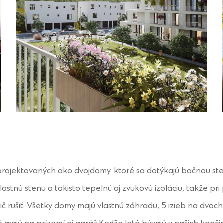
rojektovaných ako dvojdomy, ktoré sa dotýkajú bočnou ste
astnú stenu a takisto tepelnú aj zvukovú izoláciu, takže pr
č rušiť. Všetky domy majú vlastnú záhradu, 5 izieb na dvoc
é majú na prízemí aj garáž.Keďže letá bývajú v našich konč