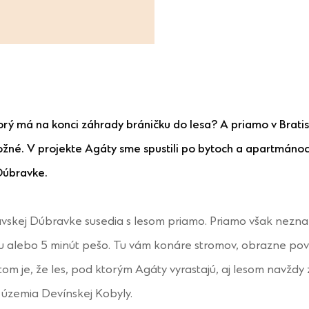
orý má na konci záhrady bráničku do lesa? A priamo v Brati
 možné. V projekte Agáty sme spustili po bytoch a apartmáno
Dúbravke.
avskej Dúbravke susedia s lesom priamo. Priamo však nezna
tu alebo 5 minút pešo. Tu vám konáre stromov, obrazne po
tom je, že les, pod ktorým Agáty vyrastajú, aj lesom navždy
územia Devínskej Kobyly.