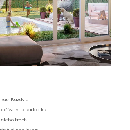
nou. Každý z
i počúvaní soundracku
h alebo troch
inách aj pod lesom