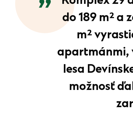
Komplex 29 d
do 189 m² a 
m² vyrasti
apartmánmi, 
lesa Devínsk
možnosť ďal
za