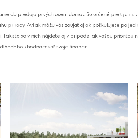
ame do predaja prvých osem domov. Sú určené pre tých z vá
ahu prírody. Avšak môžu vás zaujať aj ak poškuľujete po j
 Takisto sa v nich nájdete aj v prípade, ak vašou prioritou ni
dlhodobo zhodnocovať svoje financie.