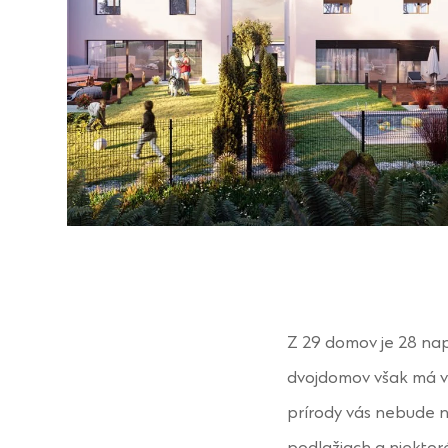
Z 29 domov je 28 nap
dvojdomov však má vl
prírody vás nebude ni
podlažiach a niektor