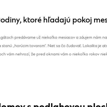
odiny, ktoré hľadajú pokoj me
gátoch predávame už niekoľko mesiacov a záujem nám na
tanú „horúcim tovarom“. Niet sa čo čudovať. Lokalita je atr
toch vám nehrozí, že pred oknami vám o niekoľko rokov nie