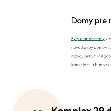
Domy pre r
Byty a apartmány
v A
novostavby domov sa s
rozvoj, pritom v Agá
kancelársku budovu.