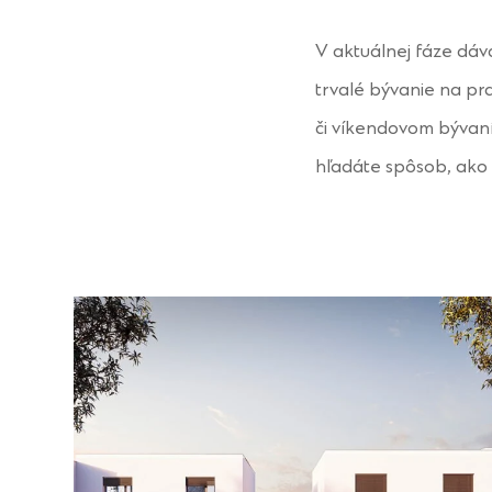
V aktuálnej fáze dáv
trvalé bývanie na pr
či víkendovom bývaní.
hľadáte spôsob, ako 