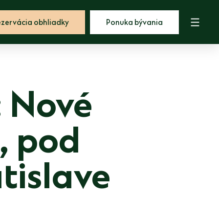
zervácia obhliadky
Ponuka bývania
: Nové
, pod
tislave