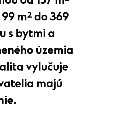
hou od 137 m²
 99 m² do 369
u s bytmi a
neného územia
lita vylučuje
vatelia majú
ie.