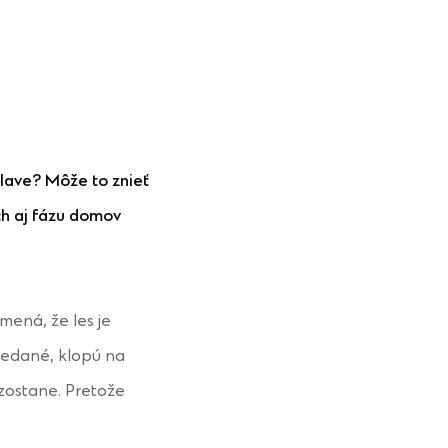
slave? Môže to znieť
ch aj fázu domov
mená, že les je
vedané, klopú na
 zostane. Pretože