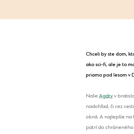
Chceli by ste dom, kt
ako sci-fi, ale je to
priamo pod lesom v 
Naše
Agáty
v bratisl
nadohľad, či cez ces
okná. A najlepšie na 
patrí do chráneného 