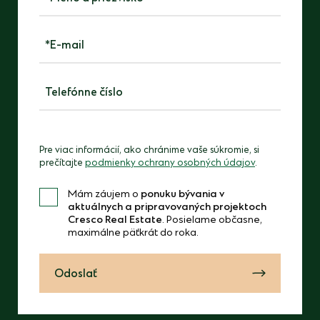
*E-mail
*Telefónne číslo
Please
leave
Pre viac informácií, ako chránime vaše súkromie, si
prečítajte
podmienky ochrany osobných údajov
.
this
field
Mám záujem o
ponuku bývania v
empty.
aktuálnych a pripravovaných projektoch
Cresco Real Estate
. Posielame občasne,
maximálne päťkrát do roka.
Odoslať