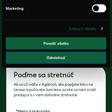
Marketing
Bývajte
tam, kde býva
pokoj
Zobraziť detaily
Povoliť všetko
Prejsť na lokalitu
Odmietnuť
Poďme
sa stretnúť
Ak sa už vidíte v Agátoch, ako popíjate kávu na
terase a počúvate šum lesa, ozvite sa nám a náš
predajca si s vami dohodne stretnutie.
Meno a priezvisko