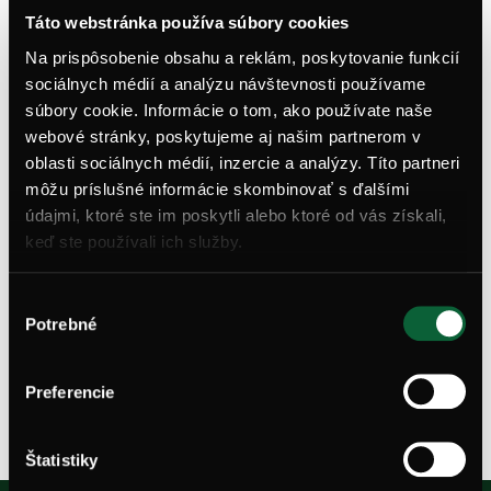
Táto webstránka používa súbory cookies
Na prispôsobenie obsahu a reklám, poskytovanie funkcií
sociálnych médií a analýzu návštevnosti používame
súbory cookie. Informácie o tom, ako používate naše
webové stránky, poskytujeme aj našim partnerom v
oblasti sociálnych médií, inzercie a analýzy. Títo partneri
Navštívte svoj budúci
dom v
môžu príslušné informácie skombinovať s ďalšími
Agátoch
údajmi, ktoré ste im poskytli alebo ktoré od vás získali,
keď ste používali ich služby.
Dohodnite si termín a pozrite si vybraný
byt osobne
Výber
Potrebné
súhlasu
Rezervácia obhliadky
Preferencie
Štatistiky