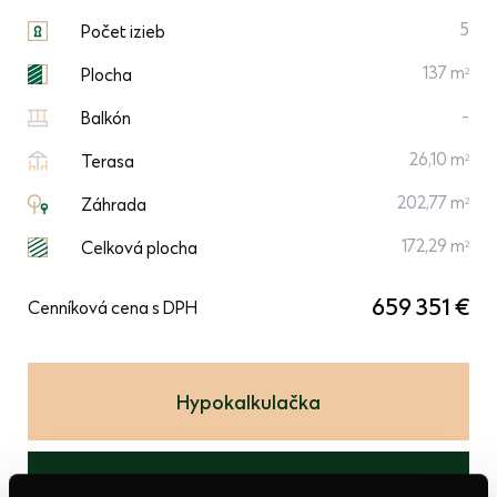
5
Počet izieb
137 m
2
Plocha
-
Balkón
26,10 m
2
Terasa
202,77 m
2
Záhrada
172,29 m
2
Celková plocha
659 351 €
Cenníková cena s DPH
Hypokalkulačka
Mám záujem o dom