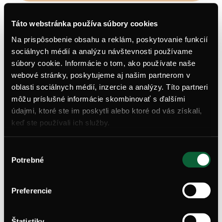
Mám záujem o byt
Táto webstránka používa súbory cookies
Na prispôsobenie obsahu a reklám, poskytovanie funkcií
sociálnych médií a analýzu návštevnosti používame
súbory cookie. Informácie o tom, ako používate naše
webové stránky, poskytujeme aj našim partnerom v
oblasti sociálnych médií, inzercie a analýzy. Títo partneri
môžu príslušné informácie skombinovať s ďalšími
Navštívte svoj budúci
byt v
údajmi, ktoré ste im poskytli alebo ktoré od vás získali,
Agátoch
keď ste používali ich služby.
Dohodnite si termín a pozrite si vybraný
Výber
byt osobne
Potrebné
súhlasu
Rezervácia obhliadky
Preferencie
Štatistiky