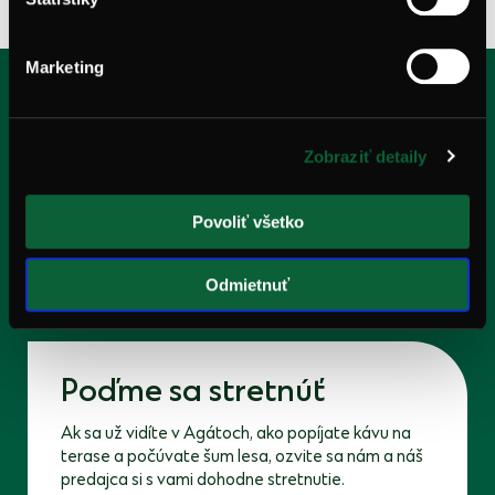
Marketing
Bývajte
tam, kde býva
Zobraziť detaily
pokoj
Povoliť všetko
Prejsť na lokalitu
Odmietnuť
Poďme
sa stretnúť
Ak sa už vidíte v Agátoch, ako popíjate kávu na
terase a počúvate šum lesa, ozvite sa nám a náš
predajca si s vami dohodne stretnutie.