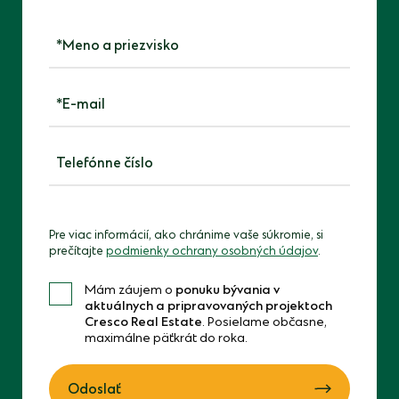
Meno a priezvisko
*E-mail
*Telefónne číslo
Please
leave
Pre viac informácií, ako chránime vaše súkromie, si
prečítajte
podmienky ochrany osobných údajov
.
this
field
Mám záujem o
ponuku bývania v
empty.
aktuálnych a pripravovaných projektoch
Cresco Real Estate
. Posielame občasne,
maximálne päťkrát do roka.
Odoslať