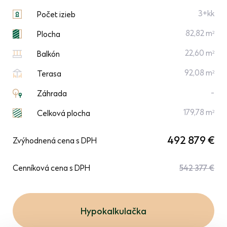
3+kk
Počet izieb
82,82 m
2
Plocha
22,60 m
2
Balkón
92,08 m
2
Terasa
-
Záhrada
179,78 m
2
Celková plocha
492 879 €
Zvýhodnená cena s DPH
Cenníková cena s DPH
542 377 €
Hypokalkulačka