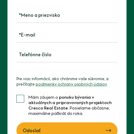
Meno a priezvisko
*E-mail
*Telefónne číslo
Please
leave
Pre viac informácií, ako chránime vaše súkromie, si
prečítajte
podmienky ochrany osobných údajov
.
this
field
Mám záujem o
ponuku bývania v
empty.
aktuálnych a pripravovaných projektoch
Cresco Real Estate
. Posielame občasne,
maximálne päťkrát do roka.
Odoslať