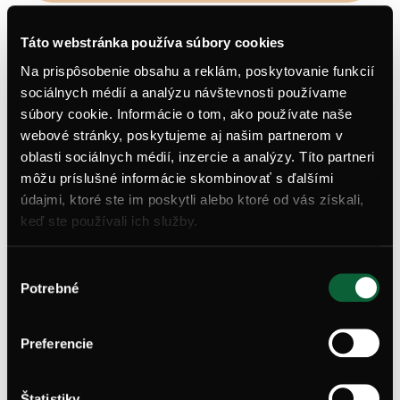
Táto webstránka používa súbory cookies
Mám záujem o apartmán
Na prispôsobenie obsahu a reklám, poskytovanie funkcií
sociálnych médií a analýzu návštevnosti používame
súbory cookie. Informácie o tom, ako používate naše
webové stránky, poskytujeme aj našim partnerom v
oblasti sociálnych médií, inzercie a analýzy. Títo partneri
môžu príslušné informácie skombinovať s ďalšími
Navštívte svoj budúci
byt v
údajmi, ktoré ste im poskytli alebo ktoré od vás získali,
Agátoch
keď ste používali ich služby.
Dohodnite si termín a pozrite si vybraný
Výber
byt osobne
Potrebné
súhlasu
Rezervácia obhliadky
Preferencie
Štatistiky