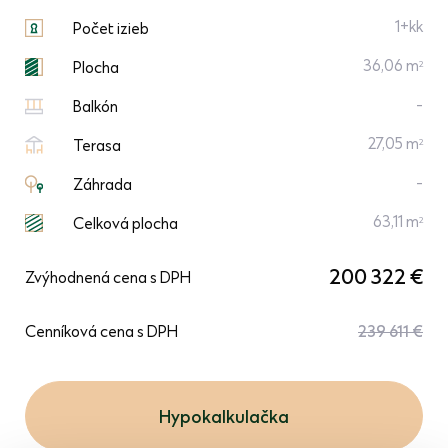
1+kk
Počet izieb
36,06 m
2
Plocha
-
Balkón
27,05 m
2
Terasa
-
Záhrada
63,11 m
2
Celková plocha
200 322 €
Zvýhodnená cena s DPH
Cenníková cena s DPH
239 611 €
Hypokalkulačka