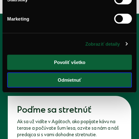
Marketing
Bývajte
tam, kde býva
Zobraziť detaily
pokoj
Povoliť všetko
Prejsť na lokalitu
Odmietnuť
Poďme
sa stretnúť
Ak sa už vidíte v Agátoch, ako popíjate kávu na
terase a počúvate šum lesa, ozvite sa nám a náš
predajca si s vami dohodne stretnutie.