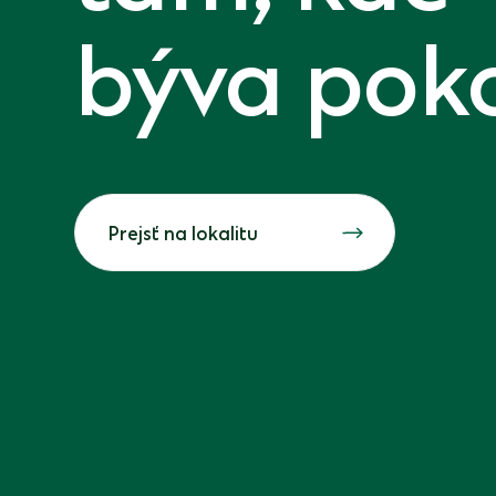
býva pok
Prejsť na lokalitu