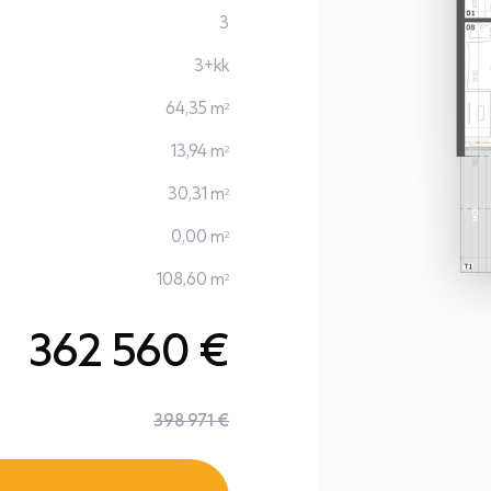
3
3+kk
64,35 m
2
13,94 m
2
30,31 m
2
0,00 m
2
108,60 m
2
362 560 €
398 971 €