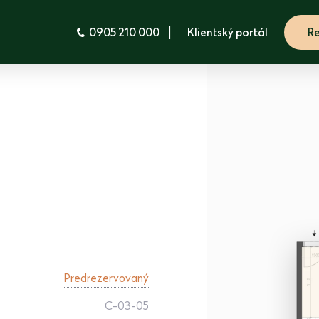
|
0905 210 000
Klientský portál
Re
Predrezervovaný
C-03-05