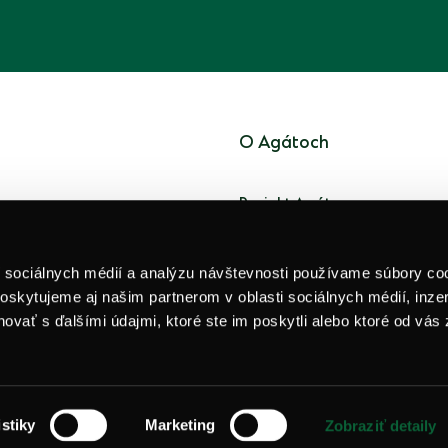
O Agátoch
Projekt Agáty
lustračný
Developer
nosti.
í sociálnych médií a analýzu návštevnosti používame súbory co
Lokalita
oskytujeme aj našim partnerom v oblasti sociálnych médií, inzer
Iné projekty
ovať s ďalšími údajmi, ktoré ste im poskytli alebo ktoré od vás 
istiky
Marketing
Zobraziť detaily