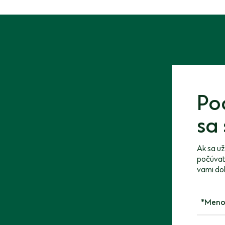
Po
sa 
Ak sa už
počúvate
vami do
Meno a 