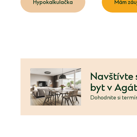
Hypokalkulačka
Mám záu
Navštívte 
byt v Agá
Dohodnite si termín