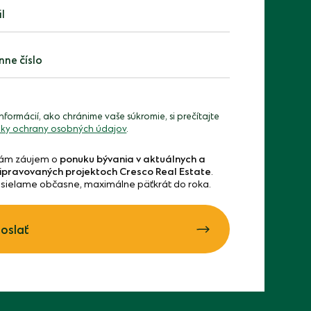
ne číslo
informácií, ako chránime vaše súkromie, si prečítajte
ky ochrany osobných údajov
.
ám záujem o
ponuku bývania v aktuálnych a
ipravovaných projektoch Cresco Real Estate
.
sielame občasne, maximálne päťkrát do roka.
oslať