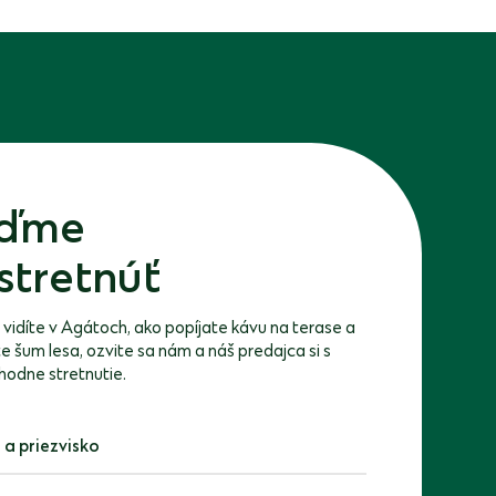
ďme
stretnúť
 vidíte v Agátoch, ako popíjate kávu na terase a
 šum lesa, ozvite sa nám a náš predajca si s
hodne stretnutie.
priezvisko