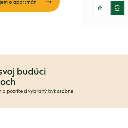
jem o apartmán
svoj budúci
toch
 a pozrite si vybraný byt osobne