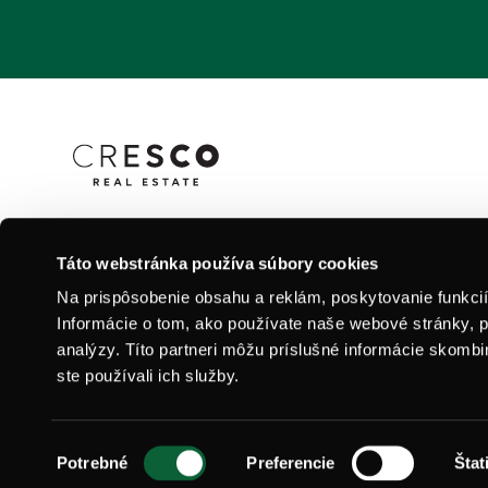
Vizualizácie uverejnené na stránke www.agaty.sk majú i
Táto webstránka používa súbory cookies
charakter a nemusia v plnom rozsahu zodpovedať skutoč
Na prispôsobenie obsahu a reklám, poskytovanie funkci
Informácie o tom, ako používate naše webové stránky, p
analýzy. Títo partneri môžu príslušné informácie skombin
ste používali ich služby.
0905 210 000
Výber
Potrebné
Preferencie
Štat
súhlasu