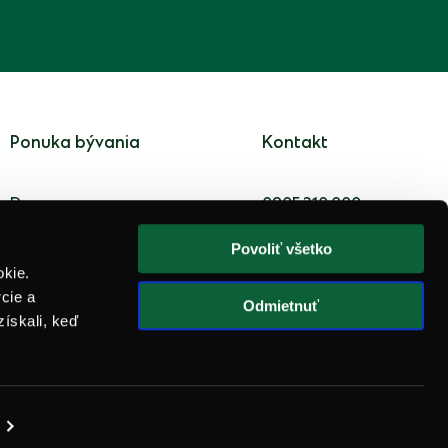
Ponuka bývania
Kontakt
Domy
0905 210 000
Byty
agaty@agaty.sk
Povoliť všetko
okie.
Investičné bývanie
cie a
Odmietnuť
získali, keď