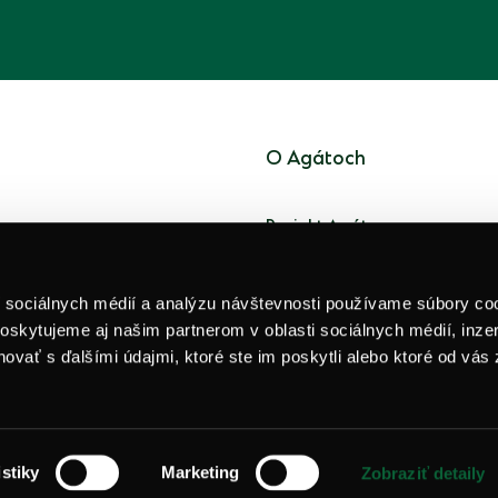
O Agátoch
Projekt Agáty
lustračný
Developer
nosti.
í sociálnych médií a analýzu návštevnosti používame súbory co
Lokalita
oskytujeme aj našim partnerom v oblasti sociálnych médií, inzer
Iné projekty
ovať s ďalšími údajmi, ktoré ste im poskytli alebo ktoré od vás 
istiky
Marketing
Zobraziť detaily