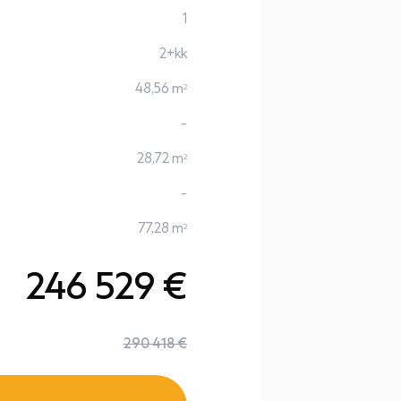
1
2+kk
48,56 m
2
-
28,72 m
2
-
77,28 m
2
246 529 €
290 418 €