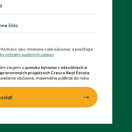
ne číslo
informácií, ako chránime vaše súkromie, si prečítajte
ky ochrany osobných údajov
.
ám záujem o
ponuku bývania v aktuálnych a
ipravovaných projektoch Cresco Real Estate
.
sielame občasne, maximálne päťkrát do roka.
oslať