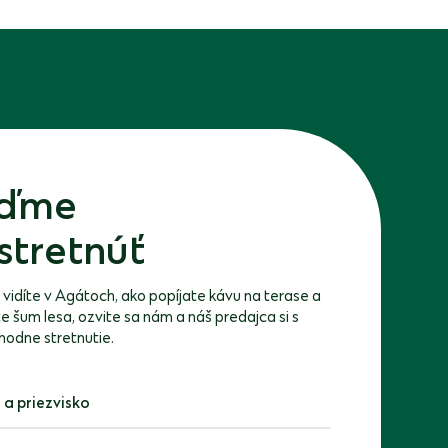
ďme
stretnúť
 vidíte v Agátoch, ako popíjate kávu na terase a
 šum lesa, ozvite sa nám a náš predajca si s
hodne stretnutie.
priezvisko