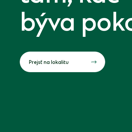
býva pok
Prejsť na lokalitu