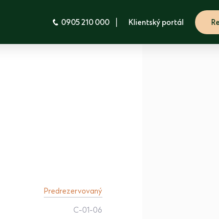
|
0905 210 000
Klientský portál
Re
Predrezervovaný
C-01-06