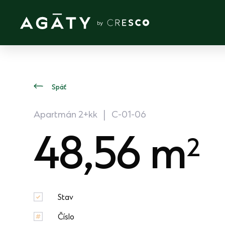
Skip
to
content
Späť
Apartmán 2+kk | C-01-06
48,56 m
2
Stav
Číslo