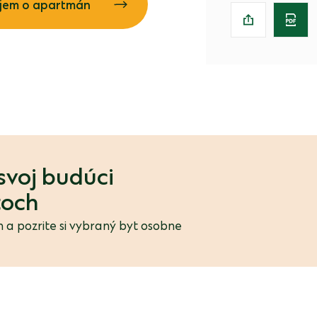
jem o apartmán
svoj budúci
toch
 a pozrite si vybraný byt osobne