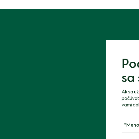
Po
sa 
Ak sa už
počúvate
vami do
Meno a 