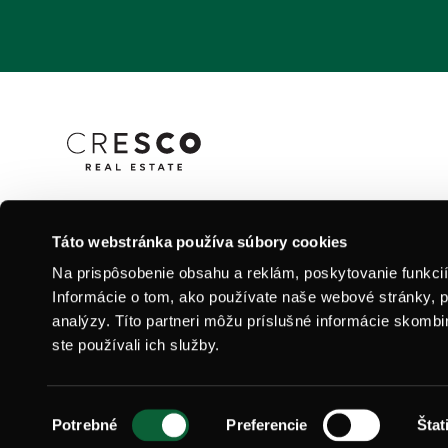
Vizualizácie uverejnené na stránke www.agaty.sk majú i
Táto webstránka používa súbory cookies
charakter a nemusia v plnom rozsahu zodpovedať skutoč
Na prispôsobenie obsahu a reklám, poskytovanie funkci
Informácie o tom, ako používate naše webové stránky, p
analýzy. Títo partneri môžu príslušné informácie skombin
ste používali ich služby.
0905 210 000
Výber
Potrebné
Preferencie
Štat
súhlasu