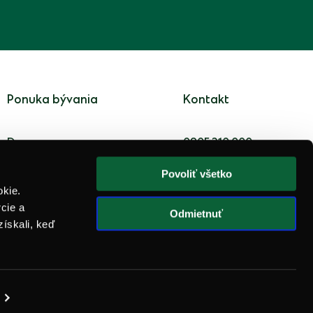
Ponuka bývania
Kontakt
Domy
0905 210 000
Byty
agaty@agaty.sk
Povoliť všetko
okie.
Investičné bývanie
cie a
Odmietnuť
získali, keď