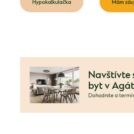
Hypokalkulačka
Mám záu
Navštívte 
byt v Agá
Dohodnite si termín